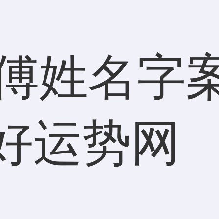
 傅姓名字
好运势网