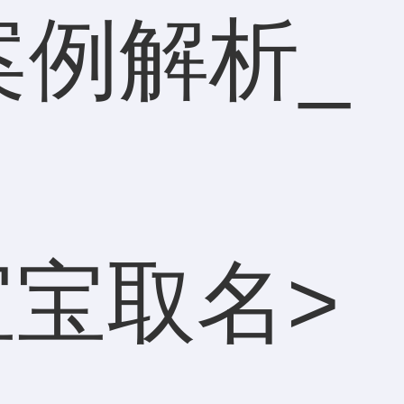
案例解析_
宝宝取名
>