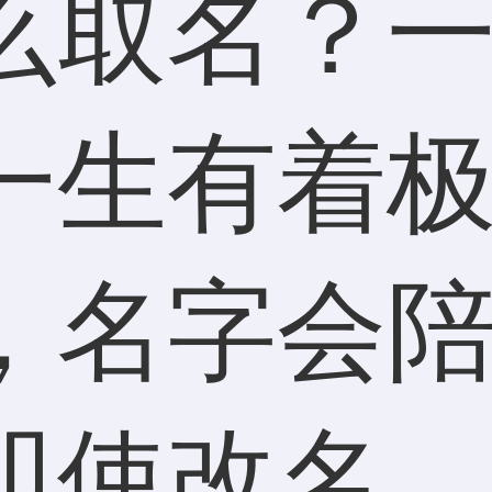
么取名？
一生有着
，名字会
即使改名