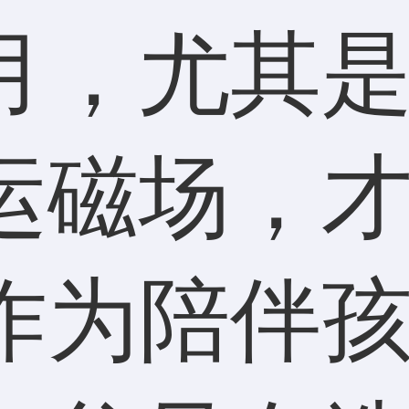
月，尤其
运磁场，
作为陪伴