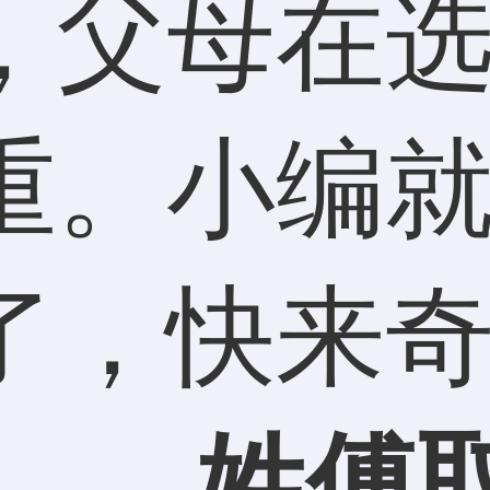
，父母在
重。小编
了，快来
吧！
姓傅