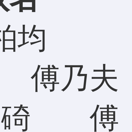
傅柏均
 傅乃夫
碕 傅