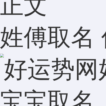
正文
姓傅取名
宝宝取名