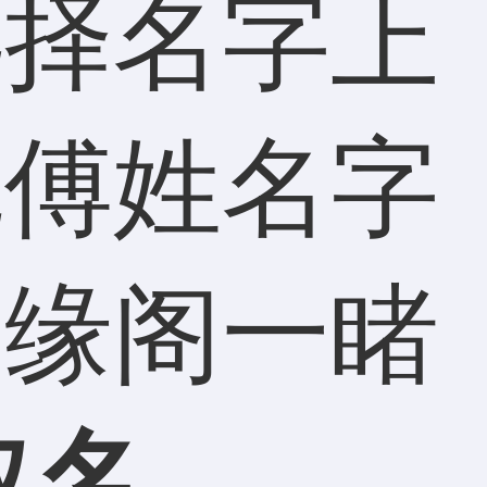
选择名字上
就傅姓名字
奇缘阁一睹
取名