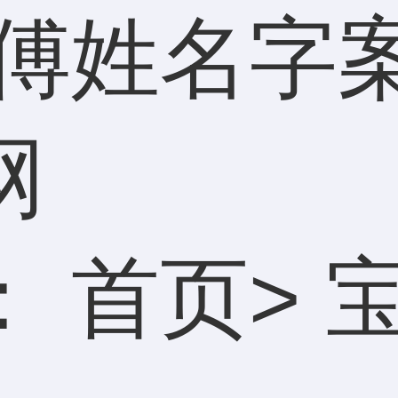
 傅姓名字
网
：
首页
>