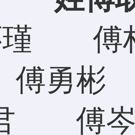
瑾 
 傅勇彬
 傅岑