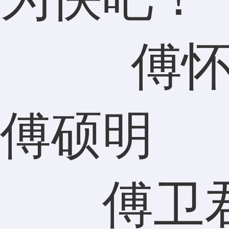
傅怀
傅硕明
傅卫君