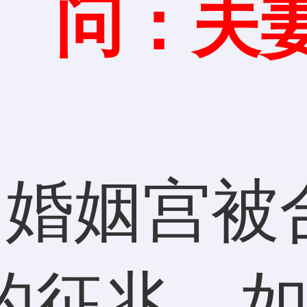
问：夫妻
：
婚姻宫被
的征兆，