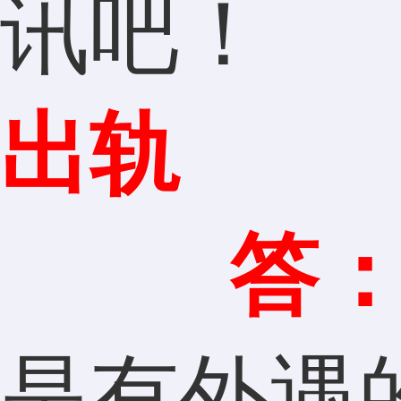
讯吧！
出轨
答
是有外遇