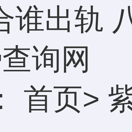
合谁出轨 
势查询网
：
首页
>