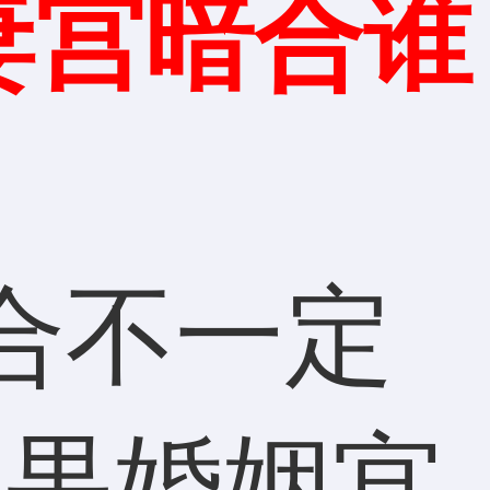
宫暗合谁
合不一定
如果婚姻宫