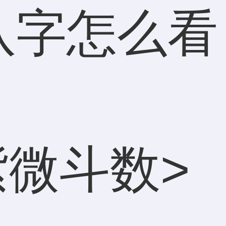
八字怎么看
紫微斗数
>