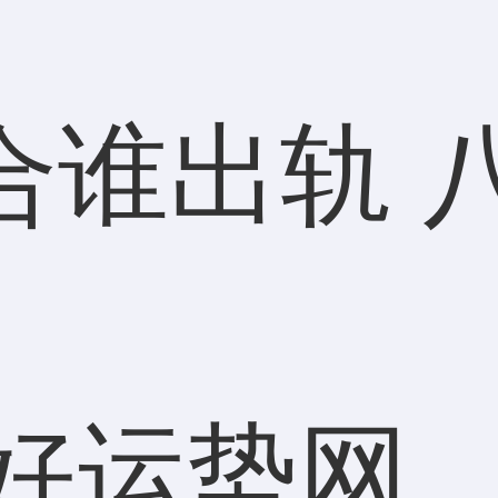
合谁出轨 
好运势网