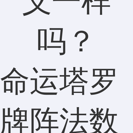
命运塔罗
牌阵法数