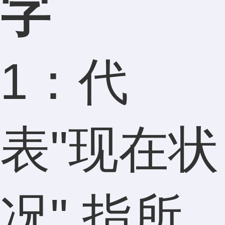
字
1：代
表"现在状
况" 指所