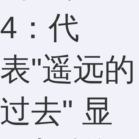
4：代
表"遥远的
过去" 显