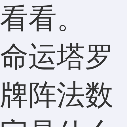
看看。
命运塔罗
牌阵法数